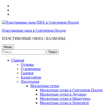
Перейти
к
Перейти
главной
к
Перейти
навигации
основному
в
по
содержимому
конец
сайту
страницы
Пластиковые окна в Сергиевом Посаде
ПЛАСТИКОВЫЕ ОКНА | БАЛКОНЫ
Меню
Найти:
Главная
Отзывы
О компании
Галерея
Калькулятор
Продукция
Москитные сетки
Москитные сетки в Сергиевом Посаде
Москитные сетки в Деулино
Москитные сетки в Мишутино
Москитные сетки в Пересвете