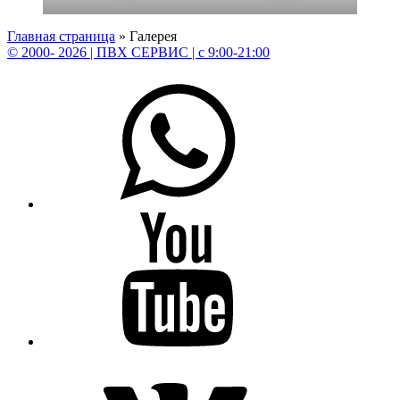
Главная страница
»
Галерея
Вернуться
© 2000- 2026 | ПВХ СЕРВИС | c 9:00-21:00
к
WhatsApp
главной
навигации
по
сайту
Youtube
Vk